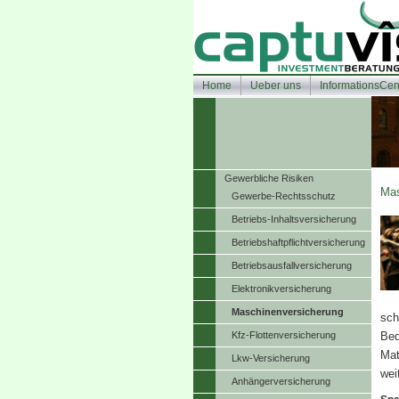
Home
Ueber uns
InformationsCen
Gewerbliche Risiken
Mas
Gewerbe-Rechtsschutz
Betriebs-Inhaltsversicherung
Betriebshaftpflichtversicherung
Betriebsausfallversicherung
Elektronikversicherung
Maschinenversicherung
sch
Kfz-Flottenversicherung
Bed
Mat
Lkw-Versicherung
wei
Anhängerversicherung