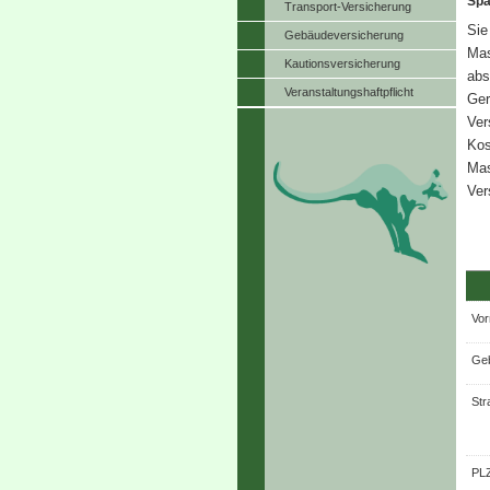
Spa
Transport-Versicherung
Sie
Ge­bäude­ver­si­che­rung
Mas
Kautionsversicherung
abs
Veranstaltungshaftpflicht
Ger
Ver
Kos
Mas
Ver
Vor
Geb
Str
PLZ