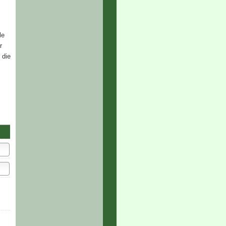
le
r
 die