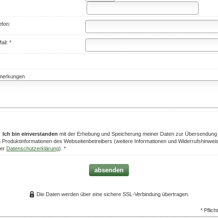
efon:
ail: *
merkungen
Ich bin einverstanden
mit der Erhebung und Speicherung meiner Daten zur Übersendung
 Produktinformationen des Webseitenbetreibers (weitere Informationen und Widerrufshinwei
der
Datenschutzerklärung
). *
absenden
Die Daten werden über eine sichere SSL-Verbindung übertragen.
* Pflich