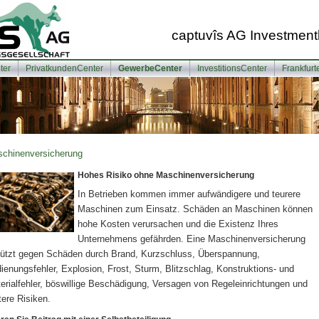
captuvîs AG Investment
ter
PrivatkundenCenter
GewerbeCenter
InvestitionsCenter
Frankfur
chinenversicherung
Hohes Risiko ohne Maschinenversicherung
In Betrieben kommen immer aufwändigere und teurere
Maschinen zum Einsatz. Schäden an Maschinen können
hohe Kosten verursachen und die Existenz Ihres
Unternehmens gefährden. Eine Maschinenversicherung
ützt gegen Schäden durch Brand, Kurzschluss, Überspannung,
ienungsfehler, Explosion, Frost, Sturm, Blitzschlag, Konstruktions- und
erialfehler, böswillige Beschädigung, Versagen von Regeleinrichtungen und
tere Risiken.