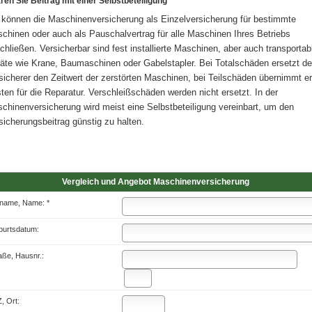
ren Sie Beitrag mit einer Selbstbeteiligung
 können die Maschinenversicherung als Einzelversicherung für bestimmte
chinen oder auch als Pauschalvertrag für alle Maschinen Ihres Betriebs
chließen. Versicherbar sind fest installierte Maschinen, aber auch transportab
äte wie Krane, Baumaschinen oder Gabelstapler. Bei Totalschäden ersetzt de
sicherer den Zeitwert der zerstörten Maschinen, bei Teilschäden übernimmt er
ten für die Reparatur. Verschleißschäden werden nicht ersetzt. In der
chinenversicherung wird meist eine Selbstbeteiligung vereinbart, um den
sicherungsbeitrag günstig zu halten.
Vergleich und Angebot Maschinenversicherung
name, Name: *
urts­datum:
aße, Hausnr.:
, Ort: