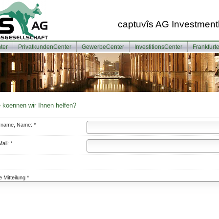
captuvîs AG Investment
ter
PrivatkundenCenter
GewerbeCenter
InvestitionsCenter
Frankfurt
 koennen wir Ihnen helfen?
rname, Name: *
ail: *
e Mitteilung *