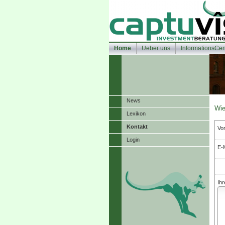
Home
Ueber uns
InformationsCen
News
Wie
Lexikon
Kontakt
Vo
Login
E-M
Ihr