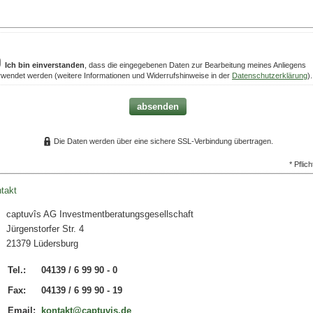
Ich bin einverstanden
, dass die eingegebenen Daten zur Bearbeitung meines Anliegens
rwendet werden (weitere Informationen und Widerrufshinweise in der
Datenschutzerklärung
).
absenden
Die Daten werden über eine sichere SSL-Verbindung übertragen.
* Pflich
takt
captuvîs AG Investmentberatungsgesellschaft
Jürgenstorfer Str. 4
21379 Lüdersburg
Tel.:
04139 / 6 99 90 - 0
Fax:
04139 / 6 99 90 - 19
Email:
kontakt@captuvis.de